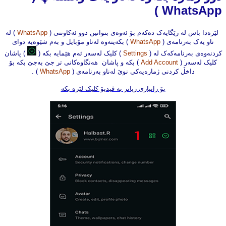
WhatsApp )
لێرەدا باس لە رێگایەک دەکەم بۆ ئەوەی بتوانین دوو ئەکاونتی (
WhatsApp
) لە
ناو یەک بەرنامەی
(
WhatsApp
) بکەینەوە لەناو مۆبایل و بەم شێوەیە دوای
کردنەوەی بەرنامەکەک لە (
Settings
)
کلیک لەسەر ئەم ‌هێمایە بکە (
) پاشان
کلیک لەسەر (
Add Account
) بکە و پاشان
هەنگاوەکانی
تر
جێ بەجێ بکە بۆ
داخڵ کردنی ژمارەیەکی نوێ لەناو بەرنامەی (
WhatsApp
) .
بۆ زانیاری زیاتر بە ڤیدیۆ کلیک لێرە بکە