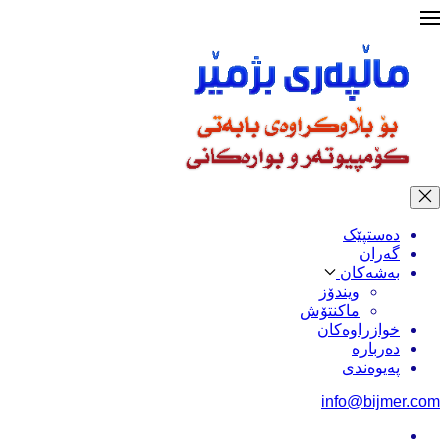
دەستپێک
گەران
بەشەکان
ویندۆز
ماکنتۆش
خوازراوەکان
دەربارە
پەیوەندی
info@bijmer.com