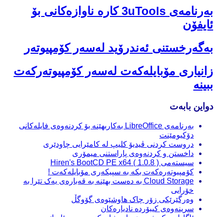
بەرنامەی 3uTools کارە ناوازەکانی بۆ
ئایفۆن
بەگەرخستنی ئەندرۆید لەسەر کۆمپیوتەر
زانیاری مۆبایلەکەت لەسەر کۆمپیوتەرکەت
ببینە
دواین بابەت
بەرنامەی LibreOffice بەکاربهێنە بۆ کردنەوەی فایلەکانی
دۆکیومێنت
دروست کردنی ڤیدیۆ کلیپ لە کامێرایی چاودێری
داخستن و کردنەوەی پاراستنی میمۆری
سیستەمی Hiren's BootCD PE x64 ( 1.0.8 )
کۆمپیوتەرەکەت بکە بە سپیکەری مۆبایلەکەت !
Cloud Storage بە دەست بهێنە بە قەبارەی یەک تێرا بە
خۆرایی
وەرگێرێکی زۆر چاک هاوشێوەی گۆوگڵ
سرینەوەی کیبۆردە نادیارەکان