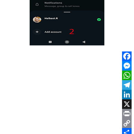
Facebook
Messenger
WhatsApp
Telegram
LinkedIn
X
Print
Copy