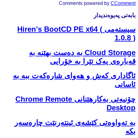
Comments powered by
CComment
بابەتی پەیوەندیدار
سیستەمی Hiren's BootCD PE x64 (
1.0.8 )
Cloud Storage بە دەست بهێنە بە
قەبارەی یەک تێرا بە خۆرایی
ئاگاداری کەش و هەوای شارەکەت ببە بە
ئاسانی
چۆنیەتی بەکارهێنانی Chrome Remote
Desktop
بە تەواوەتی کێشەی ئینتەرنێت چارەسەر
بکە