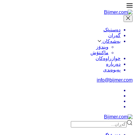
دەستپێک
گەران
بەشەکان
ویندۆز
ماکنتۆش
خوازراوەکان
دەربارە
پەیوەندی
info@bijmer.com
Type 2 or more characters
دەستپێک